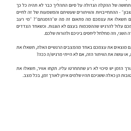
עכשיו יעבור. זה טבעם של הרגשות. האשמה תחלוף, וגם התחושה של ההקלה הגדולה על סיום התהליך כבר לא תהיה כל כך 
משמעותית לאורך הזמן. מה שכן יישאר זה ״לשלם את החשבון״ - ההתחייבויות והוויתורים שעשיתם והמשמעות של זה לחיים 
שלכם. וכשאתם כבר לא מרגישים אשמה או הקלה, פתאום תשאלו את עצמכם מה פתאום זה מה ש״הזמנתם״? ״מי רעב 
בכלל״? הבעיה במצב הזה היא שתוך זמן לא ארוך מישהו מכם עלול להרגיש שההסכמות בעצם לא הוגנות. וכשאחד הצדדים 
השני, וזה מחלחל ליחסים ביניכם ולהורות שלכם. 
 מה המסקנה? לא חותמים על הסכמים ״מתוך רעב״. אם אתם מוצאים את עצמכם באחד מהמצבים הרגשיים האלה, תשאלו את 
או עושה את הוויתור הזה, אם לא הייתי מרגיש/ה ככה?
 אם התשובה היא לא, תבינו שאתם חותמים על משהו שלאורך הזמן יש סיכוי לא רע שתתחרטו עליו. תקחו אוויר, תשאלו את 
בות הן כאלה ששניכם תהיו שלמים איתן לאורך זמן, בכל מצב.