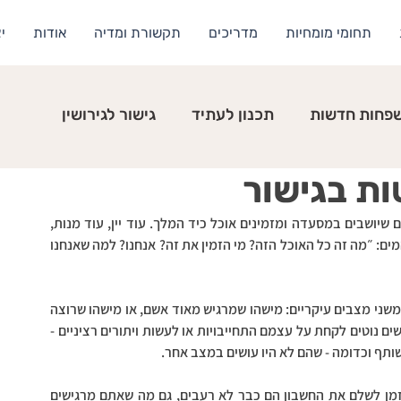
תחומי מומחיות
מדריכים
תקשורת ומדיה
אודות
י
פחות חדשות
תכנון לעתיד
גישור לגירושין
ות בגישור
אי שם בניינטיז היה לג׳רי סיינפלד מערכון על חבורת אנשים שיושבים במסעדה ומזמינים אוכל כיד המלך. עוד יין, עוד מנות, 
עוד קינוח. בסוף, מפוצצים ועייפים הם מבקשים חשבון ונדהמים: ״מה זה כל האוכל הזה? מי הזמין את זה? אנחנו? למה שאנחנו 
 אני רואה את זה קצת בחדר הגישור, כשבחדר נוכחים אחד משני מצבים עיקריים: מישהו שמרגיש מאוד אשם, או מישהו שרוצה 
כבר ״לגמור עם זה״ לא משנה מה. בשני המצבים האלה אנשים נוטים לקחת על עצמם התחייבויות או לעשות ויתורים רציניים - 
תף וכדומה - שהם לא היו עושים במצב אחר. 
 מה העניין? שקצת כמו עם החבר׳ה במסעדה שכשהגיע הזמן לשלם את החשבון הם כבר לא רעבים, גם מה שאתם מרגישים 