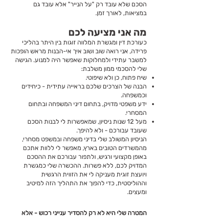
הסכם שלא עובד רק "על הנייר" אלא עובד גם
במציאות, לאורך זמן.
מה אני מציעה לכם
כעורכת דין
ומגשרת המלווה זוגות בין היתר בהליכי
פרידה, אני רואה שוב ושוב איך אי-הבנות מראש הופכות
למשבר עתידי ולמחלוקות שאפשר היה למנוע. הגישה
שלי להסכמי ממון משלבת:
שיח פתוח, כן ולא שיפוטי.
הבנה של הצרכים שלכם בראייה עתידית - כיחידים
וכמשפחה.
ידע משפטי מדויק, בתחום דיני המשפחה ובתחום
המסחרי.
מעל 12 שנות ניסיון, שמאפשרות לי לבנות הסכם
שעובד עבורכם - ולא להיפך.
הניסיון המשולב שלי בדיני משפחה ובמשפט מסחרי,
מהמשרדים הטובים בארץ, מאפשר לי ללוות אתכם
באופן מקצועי ורגיש, ולתפור עבורכם את ההסכם
המדויק לכם, ללא פשרות. ההכשרה שלי כמגשרת
ויועצת זוגית מעניקה לי את הזווית הרגשית
וההוליסטית, כדי להפוך את התהליך הזה למיטיב
ומעצים.
המטרה שלי היא לא רק להסדיר ענייני רכוש - אלא