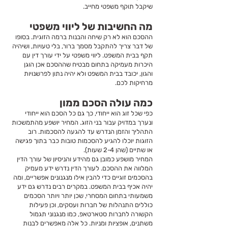
שיקבל תוקף משפטי מחייב.
מה החשיבות של ליווי משפטי
ההסכם הוא לא רק שיחה והבנות ברמה הזוגית. בסופו
של דבר צריך להתקבל מסמך ברור, בלי טעויות, ושיהיה
תקף בבית המשפט. ליווי משפטי על ידי עורך דין עם
היכרות מעמיקה בתחום מבטיח שההסכם אכן הוגן
והגון, יכובד בבית המשפט ולא יהיה נתון לפרשנויות
מרחיקות לכם.
כמה עולה הסכם ממון
כפי שכל זוג הוא ייחודי, כך גם כל הסכם הוא ייחודי
ונערך במדויק עבור בני הזוג. המחיר יושפע מהתמשכות
התהליך והזמן הנדרש עד להגעה להסכמות. רוב
הזוגות יוכלו להגיע להסכמות טובות כבר בתוך פגישה
או שתיים (שהן 2-4 שעות).
המחיר מושפע כמובן גם מהידע והניסיון של עורך הדין
המלווה את ההסכם. לעורך הדין נדרש ידע מעמיק
בהסכמים זוגיים כדי להבין אילו מנגנונים אפשריים, ומה
יהיה אכיף בבית המשפט. במקרים רבים נדרש גם ידע
משמעותי בתחום המסחרי, שכן יותר ויותר הסכמים
כוללים התנהלות של חברות ועסקים, וכן פעילות
הקשורה לחברות סטארטאפ, כמו מנגנוני תגמול
משתנים, אופציות ומניות. כל אלה מאפשרים לבנות