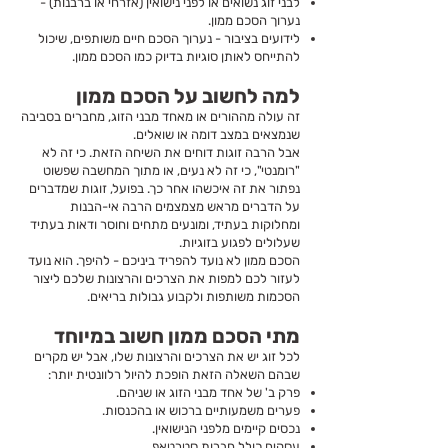
לבני זוג נשואים או לפני נישואין (אזרחי או ברבנות) -
נערוך הסכם ממון.
לידועים בציבור - נערוך הסכם חיים משותפים, שיכול
להתייחס לאותן סוגיות בדיוק כמו הסכם ממון.
למה לחשוב על הסכם ממון
זה עולה מההורים או מאחד מבני הזוג, מחברים בסביבה
שנמצאים במצב דומה או שואלים.
אבל הרבה זוגות דוחים את השיחה הזאת. כי זה לא
"רומנטי", כי זה לא נעים, או מתוך המחשבה שפשוט
נפתור את זה איכשהו אחר כך. בפועל, זוגות שמדברים
על הדברים מראש מצמצמים הרבה אי-הבנות
ומחלוקות בעתיד, ומונעים מתחים וחוסר ודאות בעתיד
שעלולים לפגוע בזוגיות.
הסכם ממון לא נועד להפריד ביניכם - להיפך. הוא נועד
לעזור לכם למפות את הצרכים והרצונות שלכם ליצור
הסכמות משותפות ולקבוע גבולות בריאים.
מתי הסכם ממון חשוב במיוחד
לכל זוג יש את הצרכים והרצונות שלו, אבל יש מקרים
שבהם השאלה הזאת הופכת להיול רלוונטית יותר:
פרק ב' של אחד מבני הזוג או שניהם.
פערים משמעותיים ברכוש או בהכנסות.
נכסים קיימים מלפני הנישואין.
עסקים כולל חברות סטרטאפ.