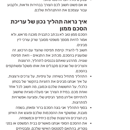
או אם פשוט חשוב לכם הצורך בבהירות וודאות, ולקבוע
עבור עצמכם את ההתנהלות שלכם.
איך נראה תהליך נכון של עריכת
הסכם ממון
הסכם ממון טוב לא נכתב כתבנית מוכנה מראש, ולא
אמור להיות מסמך משפטי מסובך שרק עורכי דין
מבינים.
חשוב לי להגיד: קיימת תפיסה שהצד עם הרכוש, זה
שמעוניין בהסכם, מכתיב את התנאים - וזאת תפיסה
שגויה. מהרגע שאתם נכנסים לתהליך, הרצונות
והצרכים של שניכם מקבלים את אותו משקל ומשתקפים
בהסכם.
התהליך מתחיל בשיחה: על ציפיות, על צרכים ורצונות,
על איך אנחנו מבינים את הזוגיות בהקשר של בטחון
כלכלי, על החששות שלכם וכמובן, מה חשוב לכל אחד
ואחת מכם. במידת הצורך אני מעלה סוגיות שחשוב
להתייחס אליהן מתוך הניסיון שלי, ומציעה אפשרויות
לפתרונות.
בסוף התהליך אני בונה הסכם ברור ומאוזן, בשפה
מובנת, שמשקף את ההסכמות שלכם ופוגש את האיזון
בין הצרכים והרצונות שלכם כיחידים וכמשפחה.
את ההסכם הסופי אנחנו מאשרים בבית המשפט או בפני
נוטריון, בהתאם לסטטוס האישי שלכם, ומבטיחים