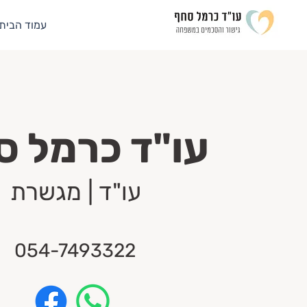
עמוד הבית
צרו קשר
עו"ד כרמל ס
עו"ד | מגשרת
054-
7493322