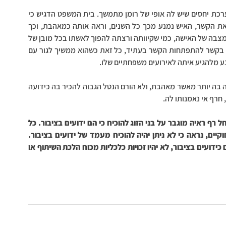
בית המשפט קבע כי לא מדובר בידועים בציבור, אלא במערכת יחסים שיש לה אופי של רומן מתמשך. בית המשפט הדגיש כי 
למרות הקשר ארוך השנים וחרף רצונה של האישה למסד את הקשר, האיש נמנע מכך כל השנים, וראה אותה כמאהבת, וכך 
ראתה אותם גם הסביבה. בית המשפט התייחס באמפתיה למצבה של האישה, כמי שקיוותה ורצתה להפוך לאשתו בכל מובן של 
המנוח, אך הוא דחה את ניסיונותיה, וייתכן שאף הונה אותה בקשר להתפתחות הקשר בעתיד, כל זאת כשהוא ממשיך לגור עם 
ע מלהגיע איתה לאירועים משפחתיים שלו.
בית המשפט קבע כי למרות רצונה של האישה, האיש לא ראה בה יותר מאשר מאהבת, ולא הורם הנטל הגבוה להכיר בה כידועה 
 חרף אי נאמנותו לה.
המסקנה היא כי כאשר אחד מבני הזוג נשוי לאדם אחר, חל רף ראיה מוגבר על בני הזוג להוכיח כי הם ידועים בציבור. כל 
עוד בן הזוג הנשוי מקיים חיי משפחה עם בן/בת הזוג החוקיים, נראה כי לא ניתן יהיה להוכיח מעמד של ידועים בציבור. 
המשמעות היא שלבן או בת הזוג שמבקשים להיות מוכרים כידועים בציבור, לא יהיו זכויות כלכליות מכוח הלכת השיתוף או 