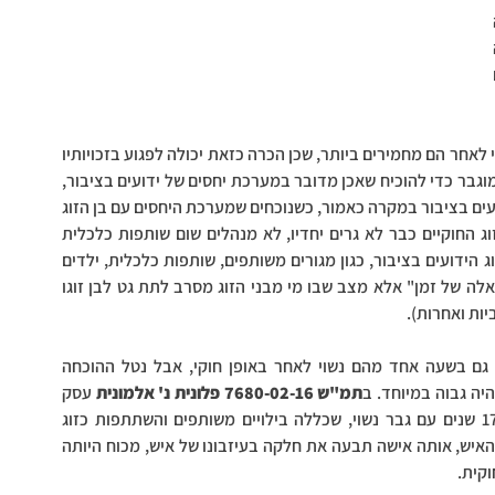
להתגורר דרך קבע עם אשתו לה הוא נשוי, ומקיים למעשה 
שתי מערכות של משפחות נפרדות. הקשר עם האישה 
השנייה לעיתים גלוי לסביבתם הקרובה, כגון לחברים 
הקריטריונים להכרה בידועים בציבור כשאחד מבני הזוג נשוי לאחר הם מחמירים ביותר, שכן הכרה כזאת יכולה לפגוע בזכויותיו 
של בן הזוג החוקי ככזה. לכן, במקרים כאלה, יש נטל ראייה מוגבר כדי להוכיח שאכן מדובר במערכת יחסים של ידועים בציבור, 
ולא "רומן" גם אם ממושך. מקובל כי אפשר יהיה להכיר בידועים בציבור במקרה כאמור, כשנוכחים שמערכת היחסים עם בן הזוג 
החוקי נסתיימה לחלוטין, למעט הגט. כלומר, כאשר בני הזוג החוקיים כבר לא גרים יחדיו, לא מנהלים שום שותפות כלכלית 
וכדומה, ומנגד קיימת שותפות זוגית משמעותית עם בני הזוג הידועים בציבור, כגון מגורים משותפים, שותפות כלכלית, ילדים 
משותפים וכו'. בית המשפט יבקש להתרשם כי הגט אינו "שאלה של זמן" אלא מצב שבו מי מבני הזוג מסרב לתת גט לבן זוגו 
יות ואחרות). 
כך שבאופן עקרוני, ניתן להכיר בבני זוג כידועים בציבור גם בשעה אחד מהם נשוי לאחר באופן חוקי, אבל נטל ההוכחה 
יה גבוה במיוחד. ב
תמ"ש 7680-02-16 פלונית נ' אלמונית
 עסק 
בית המשפט במקרה בו אישה קיימה מערכת יחסים בת 17 שנים עם גבר נשוי, שכללה בילויים משותפים והשתתפות כזוג 
באירועים חברתיים ועסקיים של השניים. לאחר פטירתו של האיש, אותה אישה תבעה את חלקה בעיזבונו של איש, מכוח היותה 
קית.