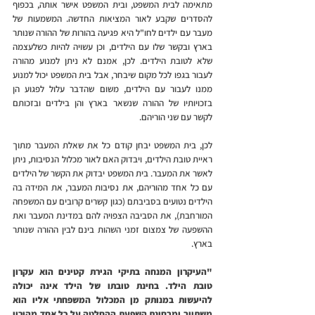
מתאימה לבית המשפט, ובית המשפט אישר אותה, בכפוף 
להסדרים שקבע לאור המציאות החדשה. המשמעות של 
מעבר עם ילדים לחו"ל היא פגיעה בהורות של ההורה שנותר 
בארץ ובקשר שלו עם הילדים, וכן עשויה להיות כשלעצמה 
שלא לטובת הילדים. לכן, אמנם לא ניתן למנוע מהורה 
לעבור בגפו לכל מקום שיבחר, אבל בית המשפט יכול למנוע 
ממנו לעבור עם הילדים, משום שהדבר עלול לפגוע הן 
בזכויותיו של ההורה שנשאר בארץ והן בילדים ובזכותם 
לקשר עם שני הוריהם.
לכן, בית המשפט יבחן קודם כל את שאלת המעבר מתוך 
ראיית טובת הילדים, ויבדוק האם לאור מכלול הנסיבות, ניתן 
לאשר את המעבר. בית המשפט יבדוק את הקשר של הילדים 
עם כל אחד מהוריהם, את נסיבות המעבר, את המידה בה 
הילדים נטועים בסביבתם (כגון קשרים קרובים עם המשפחה 
המורחבת), את הסביבה הצפויה להם במדינת המעבר ואת 
ההשפעה של צמצום זמני השהות בינם לבין ההורה שנותר 
בארץ.
"העיקרון המנחה בתיקי הגירת קטינים הוא עקרון 
טובת הילד. בחינת טובתו של הילד אינה יכולה 
להיעשות במנותק מן המכלול המשפחתי אליו הוא 
משתייך ומבחינת השפעת ההחלטה על כל אחד מהוריו 