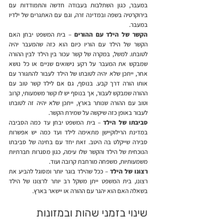
במעבר, כגון השתלבות בעבודה חדשה והתמודדות עם 
בירוקרטיה בשפה ובמדינה זרה, וגם עם האתגרים של ילדיו 
במעבר.
הקשר של הילד עם ההורים
 – בית המשפט יבחן האם 
הקשר של הילד עם הוריו כיום הוא כזה שהמעבר יהיה 
לטובתו. למשל, במקרה של קשר עכור בין הילד לבין ההורה 
שמבקש את המעבר על רקע נישואים שניים או כל נושא 
אחר, ייתכן שלא יהיה לטובתו של הילד לעבור להתגורר עם 
אותו הורה דרך קבע. בנוסף, גם אם לילד קשר טוב עם 
ההורה שמבקש לעבור, אך בנוסף יש לו קשר משמעותי, קרוב 
וטוב עם ההורה שנותר בארץ, ייתכן שלא יהיה זה לטובתו 
לעבור באופן כזה שיקשה על שמירת הקשר.
סביבתו של הילד
 – בית המשפט יבחן עד כמה הסביבה 
במדינת הרילוקיישן מתאימה לילד ועד כמה יש אפשרות 
סבירה שייקלט בה היטב. זאת יחד עם בחינה של סביבתו 
הנוכחית של הילד והקשר שלו עימה, כגון מסגרות חברתיות 
משמעותיות, משפחה מורחבת קרובה ועוד.
רצונו של הילד
 – ככל שהילד בוגר יותר ומסוגל להביע את 
רצונו, בית המשפט ייתן משקל רב יותר לרצונו של הילד 
בשאלה האם הוא יהגר עם ההורה או יישאר בארץ.
שינוי בזמני שהות ובמזונות