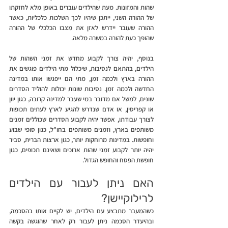
שהות והמזונות. מעת שהילדים עוברים באופן מלא לחזקתו 
של ההורה השני, ייתכן שיהיו לכך השלכות כלכליות, כאשר 
ההורה שעובר יידרש לאזן את מצבו הכלכלי של ההורה 
שהופך כעת להורה במשרה מלאה.
בנוסף, יהיה צורך לקבוע מחדש את זמני השהות של 
הילדים, בהתאם לנסיבות, שיכלול מתי הילדים פוגשים את 
ההורה בארץ ולכמה זמן, מתי הם ייפגשו אותו במדינה 
החדשה ולכמה זמן. נסיבות שונות יכולות להוליד הסדרים 
שונים, למשל אם מדובר במי שעבר למדינה קרובה, כגון יוון 
או קפריסין, או אדם שנדרש להגיע לארץ לעתים תכופות 
לצורך עבודתו, אפשר יהיה לקבוע הסדרים שכוללים זמנים 
משותפים בארץ, וזמנים משותפים בחו"ל, כגון סופי שבוע 
וחופשות. במדינות מרוחקות יותר, כגון ארצות הברית, סביר 
יהיה יותר לקבוע זמני שהות ארוכים ושאינם תכופים, כגון 
חופשת הפסח והחופש הגדול.
האם ניתן לעבור עם הילדים 
לרילוקיישן?
כשהמעבר מתבצע עם הילדים, יש לקיים אותו בהסכמה, 
ובהיעדר הסכמה ניתן לעבור רק לאחר שהוגשה בקשה 