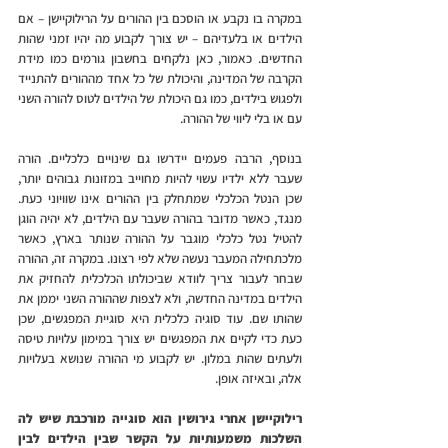
במקרה בו נקבע או הוסכם בין ההורים על הרילוקיישן – אם 
הילדים או בלעדיהם – יש צורך לקבוע מה יהיו זמני שהות 
החדשים. כאמור, כאן נלקחים בחשבון גורמים כמו מידת 
הקרבה של המדינה, והיכולת של כל אחד מההורים להתנייד 
ולפגוש בילדים, כמו גם היכולת של הילדים לטוס להורה השני 
עם או בלי ליווי של ההורה.
בנוסף, הרבה פעמים יידרשו גם שינויים כלכליים. הורה 
שעבר ללא ילדיו עשוי להיות מחוייב במזונות גבוהים יותר, 
שכן הנטל הכלכלי שמתחלק בין ההורים אינו שוויוני כעת. 
מנגד, כאשר מדובר בהורה שעבר עם הילדים, לא יהיה הוגן 
להטיל נטל כלכלי מוגבר על ההורה שנותר בארץ, כאשר 
מלכתחילה המעבר נעשה שלא לפי רצונו. במקרה זה, ההורה 
שבחר לעבור צריך לוודא שביכולתו הכלכלית להחזיק את 
הילדים במדינה החדשה, ולא לצפות שההורה השני יממן את 
שהותו שם. עוד סוגיה כלכלית היא סוגיית המפגשים, שכן 
כעת כדי לקיים את המפגשים יש צורך במימון עלויות טיסה 
ולעתים שהות במלון. יש לקבוע מי ההורה שנושא בעלויות 
אלה, ובאיזה אופן.
רילוקיישן אחרי גירושין הוא סוגייה מורכבת שיש לה 
השלכות משמעותיות על הקשר שבין הילדים לבין 