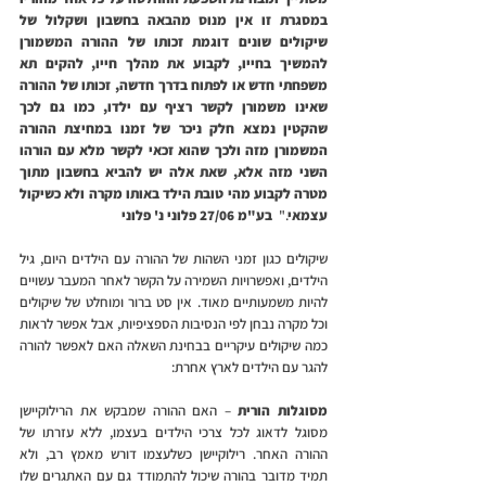
במסגרת זו אין מנוס מהבאה בחשבון ושקלול של 
שיקולים שונים דוגמת זכותו של ההורה המשמורן 
להמשיך בחייו, לקבוע את מהלך חייו, להקים תא 
משפחתי חדש או לפתוח בדרך חדשה, זכותו של ההורה 
שאינו משמורן לקשר רציף עם ילדו, כמו גם לכך 
שהקטין נמצא חלק ניכר של זמנו במחיצת ההורה 
המשמורן מזה ולכך שהוא זכאי לקשר מלא עם הורהו 
השני מזה אלא, שאת אלה יש להביא בחשבון מתוך 
מטרה לקבוע מהי טובת הילד באותו מקרה ולא כשיקול 
עצמאי
."  
בע"מ 27/06 פלוני נ' פלוני
שיקולים כגון זמני השהות של ההורה עם הילדים היום, גיל 
הילדים, ואפשרויות השמירה על הקשר לאחר המעבר עשויים 
להיות משמעותיים מאוד. אין סט ברור ומוחלט של שיקולים 
וכל מקרה נבחן לפי הנסיבות הספציפיות, אבל אפשר לראות 
כמה שיקולים עיקריים בבחינת השאלה האם לאפשר להורה 
להגר עם הילדים לארץ אחרת:
מסוגלות הורית
 – האם ההורה שמבקש את הרילוקיישן 
מסוגל לדאוג לכל צרכי הילדים בעצמו, ללא עזרתו של 
ההורה האחר. רילוקיישן כשלעצמו דורש מאמץ רב, ולא 
תמיד מדובר בהורה שיכול להתמודד גם עם האתגרים שלו 