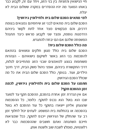
חיי הנישואין והזוגיות בין בני הזוג, ויחד עם זה, לקבוע כבר 
באותו המועד מה יהיו ההסדרים במקרה ששלום הבית לא 
יצלח.
למי מתאים הסכם שלום בית ולחילופין גירושין?
הסכם שלום בית מתאים לבני זוג שיחסיהם נמצאים בצומת 
דרכים, והם מבקשים מצד אחד לתת לקשר ביניהם 
הזדמנות נוספת, ומצד שני לקבוע מראש כיצד תתנהל 
המשפחה שלהם אם הם יבחרו להתגרש. 
מה כולל הסכם שלום בית?
הסכם שלום בית כולל מגוון חלקים ונושאים בהתאם 
להסכמות בני הזוג באשר לשיקום נישואיהם – הצהרות 
משותפות בנוגע למאמצים שבני הזוג מתחייבים לגלות, 
דרכי התקשורת ביניהם, אופני ניהול משק הבית, דרך חינוך 
הילדים, ועוד. בנוסף, כולל הסכם שלום הבית את כל מה 
שכולל הסכם הגירושין.
חתמנו על הסכם שלום בית ולחילופין גירושין, לכמה 
זמן ההסכם תקף?
אם אין הגדרת זמן אחרת בהסכם, ההסכם תקף עד למועד 
שבו הוא בוטל הוא נכנס לתוקף. כלומר, כל ההסכמות 
שהגעתן אליהן יישארו בתוקף כל עוד ההסכם לא בוטל 
בהסכמה או בהחלטת בית המשפט. לעתים יכול לחלוף זמן 
רב עד שהחלק של הגירושין ייכנס לתוקף, ככל שמציאות 
חייכם השתנתה ואתם חושבים שההסכמות כבר לא 
רלוונטיות, מומלץ לשבת שוב ולשנות אותן.