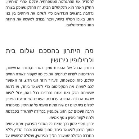
להסדיר את ההתנהלות המשפחתית שלכם אחרי הגירושין. 
החלק האחר הוא חלק שלום הבית. זה החלק שעוסק בצורה 
נרחבת בתנאים הנדרשים כדי לשקם את היחסים בין בני 
הזוג, באופן המלא ביותר, ויוצר עבורם למעשה את החוזה 
הזוגי החדש שלהם.
מה היתרון בהסכם שלום בית 
ולחילופין גירושין
היתרון הגדול של ההסכם טמון בשתי נקודות. הראשונה, 
ההזדמנות לפרוט לגורמים את כל מה שקשור לאורח החיים 
שלכם, כזוג וכמשפחה, ולערוך חוזה זוגי חדש. זה מאפשר 
לכם לעשות את המקסימום כדי להישאר ביחד, או לדעת 
שעשיתם הכל, ואם אתם נפרדים בכל זאת, יכול להיות 
שזאת הבחירה הנכונה עבורכם. העובדה שיחד עם הניסיון 
לשלום בית קיים גם שיח פתוח ומעשי על הגירושין, מאפשרת 
הרבה פעמים לבן הזוג שמעוניין בפרידה להתאזר בסבלנות 
ולתת לקשר ניסיון נוסף אמיתי.
יתרון נוסף טמון בכך שאת כל הסדרי הגירושין אתם עושים 
מתוך הרצון להישאר ביחד, מתוך הערכה וכבוד הדדי, וללא 
החרדה הגדולה שמעורר הליך הגירושין, ועלולה להשפיע על 