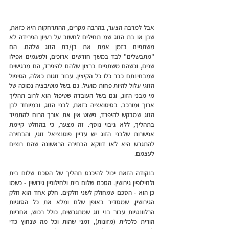
אבל למרבה הצער, בהרבה מקרים, ההתרחקות היא כזאת, 
שבן או בת הזוג שמ תחילים לחשוב על רעיון הפרידה לא 
משתפים בזמן אמת את בן/בת הזוג שלהם. הם 
"מתבשלים" לבד במשך חודשים ארוכים, ולפעמים אפילו 
שנים, וכשהם משתפים ברצון שלהם להיפרד, הם מרגישים 
שמבחינתם כבר כלו כל הקיצין. עבור זוגות כאלה, הטיפול 
הזוגי עלול להיות פחות מועיל. גם בשל מוטיבציה נמוכה של 
מי מבני הזוג, וגם בשל העובדה שטיפול הוא לרוב תהליך 
ארוך ומורכב. בסיטואציה כזאת, לבני הזוג, ובמיוחד לבן 
הזוג שמבקש להיפרד, פשוט אין את אורך הרוח להתמיד 
בתהליך, ללא גיבוי נוסף. זה מצער, כי בהחלט קיימת 
אפשרות שלבני הזוג יש עדיין פוטנציאל זוגי, והבחירה 
להתגרש היא לאו דווקא הבחירה הראשונה שהם רוצים 
לעצמם.
בנקודה הזאת יכול להיכנס תהליך של הסכם שלום בית 
ולחילופין גירושין. הסכם שלום בית ולחילופין גירושין - כשמו 
כן הוא - הסכם שמחולק לשני חלקים. חלק אחד הוא חלק 
הגירושין, שמסדיר באופן שלם ומלא את כל הסוגיות 
הרלוונטיות עבור בני זוג שמתגרשים, כולל רכוש, אחריות 
הורית כלכלית (מזונות), זמני שהות וכל מה שנחוץ כדי 