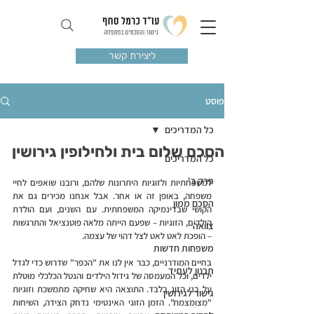
ליצירת קשר
פוסט
כל המדריכים
הסכם שלום בית ולחילופין גירושין
כל המדריכים
פרק ב'
למשפחתיות ולזוגיות היתרונות שלהם, ורובנו שואפים לחיי 
משפחה, באופן זה או אחר. אבל אנחנו מכירים גם את 
הסכם ממון
הקושי שבדינמיקה המשפחתית. עם השנים, ועם הולדת 
הילדים, הזוגיות – שפעם הייתה מלאה פוטנציאל והתרגשות 
צוואה
– הופכת לאט לאט לצל דהוי של עצמה. 
משפחות חדשות
בחיים המודרניים, כבר אין לנו את "הכפר" שדרוש כדי לגדל 
תכנון לעתיד
ילדים, וכל המעמסה של גידול הילדים והנטל הכלכלי מוטלת 
על בני הזוג בלבד. התוצאה היא שחיקה מתמשכת וזוגיות 
גישור לגירושין
"מצומצמת". הזמן הזוגי האינטימי נדחק הצידה, השיחות 