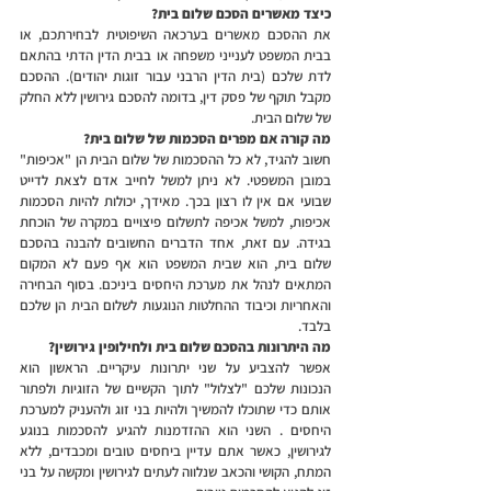
כיצד מאשרים הסכם שלום בית?
את ההסכם מאשרים בערכאה השיפוטית לבחירתכם, או 
בבית המשפט לענייני משפחה או בבית הדין הדתי בהתאם 
לדת שלכם (בית הדין הרבני עבור זוגות יהודים). ההסכם 
מקבל תוקף של פסק דין, בדומה להסכם גירושין ללא החלק 
של שלום הבית.
מה קורה אם מפרים הסכמות של שלום בית?
חשוב להגיד, לא כל ההסכמות של שלום הבית הן "אכיפות" 
במובן המשפטי. לא ניתן למשל לחייב אדם לצאת לדייט 
שבועי אם אין לו רצון בכך. מאידך, יכולות להיות הסכמות 
אכיפות, למשל אכיפה לתשלום פיצויים במקרה של הוכחת 
בגידה. עם זאת, אחד הדברים החשובים להבנה בהסכם 
שלום בית, הוא שבית המשפט הוא אף פעם לא המקום 
המתאים לנהל את מערכת היחסים ביניכם. בסוף הבחירה 
והאחריות וכיבוד ההחלטות הנוגעות לשלום הבית הן שלכם 
בלבד.
מה היתרונות בהסכם שלום בית ולחילופין גירושין?
אפשר להצביע על שני יתרונות עיקריים. הראשון הוא 
הנכונות שלכם "לצלול" לתוך הקשיים של הזוגיות ולפתור 
אותם כדי שתוכלו להמשיך ולהיות בני זוג ולהעניק למערכת 
היחסים . השני הוא ההזדמנות להגיע להסכמות בנוגע 
לגירושין, כאשר אתם עדיין ביחסים טובים ומכבדים, ללא 
המתח, הקושי והכאב שנלווה לעתים לגירושין ומקשה על בני 