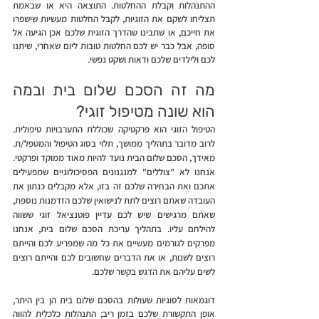
ההתנהלות וקבלת ההחלטות. התוצאה היא או שבאמת 
תצליחו לשקם את הזוגיות, לקבל החלטות מעשיות שישפרו 
את חייכם, או שתבינו שהדרך הזוגית שלכם אכן הגיעה אל 
סופה, אבל כבר יש לכם החלטות טובות ליום שאחרי, שיתנו 
לכם ולילדים שלכם ודאות ושקט נפשי.
מה זה הסכם שלום בית ובמה 
הוא שונה מטיפול זוגי?
הטיפול הזוגי הוא פרקטיקה שכוללת התערבויות טיפולית. 
לרוב מדובר בתהליך ממושך, תלוי בסוג הטיפול והמטפל/ת. 
מאידך, הסכם שלום הבית נועד להיות מאוד ממוקד ופרקטי. 
אנחנו לא "צוללים" למנגנונים הפסיכולוגיים שמפעילים 
אתכם ואת הבחירה שלכם זה בזו, אלא מקבלים כנתון את 
העובדה שאתם רוצים לתת לנישואין שלכם הזדמנות נוספת, 
שאתם מרגישים שיש לכם עדיין פוטנציאל זוגי ששווה 
להילחם עליו. בתהליך עריכת הסכם שלום בית, אנחנו 
מפרקים לגורמים מעשיים את כל מה שמפריע לכם והייתם 
רוצים לשנות, או את הדברים שחשובים לכם והייתם רוצים 
לשים עליהם את הדגש בקשר שלכם. 
דוגמאות לסוגיות שעולות בהסכם שלום בית הן בין היתר, 
אופן התקשורת שלכם בזמן ריב; התנהלות כלכלית להווה 