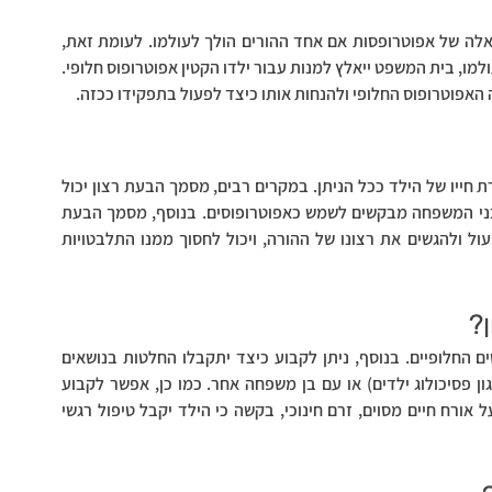
כשמדובר במשפחות עם שני הורים מתפקדים, לא עולה שאלה של אפוטרופסות אם אחד ההורים הולך לעולמו. לעומת זאת, 
במשפחות עם הורה יחידני, אם ההורה אינו כשיר או הולך לעולמו, בית המשפט ייאלץ למנות עבור ילדו הקטין אפוטרופוס חלופי. 
האפוטרופוס החלופי ולהנחות אותו כיצד לפעול בתפקידו ככזה.
מסמך הבעת רצון מספק ודאות, ולכן מסייע לשמור על שגרת חייו של הילד ככל הניתן. במקרים רבים, מסמך הבעת רצון יכול 
למנוע מחלוקות וריבים בתוך המשפחה, במקרה שכמה מבני המשפחה מבקשים לשמש כאפוטרופוסים. בנוסף, מסמך הבעת 
רצון הכולל הוראות מנחות מסייע לאפוטרופוס החלופי לפעול ולהגשים את רצונו של ההורה, ויכול לחסוך ממנו התלבטויות 
?
ניתן לקבוע את זהות האפוטרופוס החלופי או האפוטרופוסים החלופיים. בנוסף, ניתן לקבוע כיצד יתקבלו החלטות בנושאים 
משמעותיים, למשל האם יש חובת היוועצות עם מומחה (כגון פסיכולוג ילדים) או עם בן משפחה אחר. כמו כן, אפשר לקבוע 
הוראות מנחות בתחומים החשובים להורה, למשל שמירה על אורח חיים מסוים, זרם חינוכי, בקשה כי הילד יקבל טיפול רגשי 