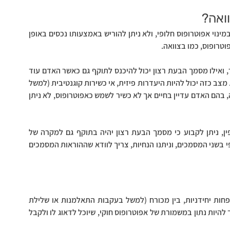
ואה?
קיימים כמה הבדלים. ראשית, מסמך הבעת רצון עוסק רק במינוי אפוטרופוס חלופי, ולא ניתן להוריש באמצעותו נכסים באופן 
וטרופוס, כמו בצוואה. 
בנוסף, צוואה נכנסת לתוקף רק לאחר שעורך הצוואה נפטר, ואילו מסמך הבעת רצון יכול להיכנס לתוקף גם כאשר האדם עוד 
בחיים, אך מסיבות כלשהן אינו יכול עוד לשמש כאפוטרופוס. מצב כזה יכול להיות היעדרות פיזית, אי כשירות קוגנטיבית (למשל 
עקב פגיעת ראש או מחלה כגון דמנציה). כך שבמקרים אלה, בהם האדם עדיין בחיים אך לא כשיר לשמש כאפוטרופוס, לא ניתן 
אפשר להורות על מינוי אפוטרופוס חלופי בצוואה, ולחילופין, ניתן לקבוע כי מסמך הבעת רצון יהיה בתוקף גם למקרה של 
פטירת עורך המסמך. בכל מקרה, אם מונה אפוטרופוס חלופי בשני המסמכים, וניתנו הנחיות, צריך לוודא שההוראות המסמכים 
מסמך הבעות רצון הוא קריטי במיוחד כאשר מדובר במשפחות יחידניות, בין מכורח (למשל בעקבות התאלמנות או שלילת 
אפוטרופוס מההורה השני) או מבחירה. לפי החוק, קטין צריך להיות נתון במשמורת של אפוטרופוס חוקי, שיוכל לדאוג לו ולקבל 