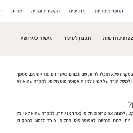
תחומי מומחיות
מדריכים
תקשורת ומדיה
אודות
י
פחות חדשות
תכנון לעתיד
גישור לגירושין
מסמך הבעת רצון נועד לסייע לכם לדאוג מראש לילדיכם, במקרה שלא תוכלו להיות שם עבורם כאשר הם עוד קטינים. מסמך 
הבעת רצון הוא מסמך משפטי, שמאפשר לאפוטרופוס חוקי (למשל הורה של קטין) למנות אפוטרופוס חלופי, למקרה שהוא לא 
?
מסמך הבעת רצון מאפשר לאפוטרופוס, למשל הורה לילד קטן, למנות אפוטרופוס חלופי (אחד או יותר), למקרה שהוא לא יוכל 
עוד לתפקד כאפוטרופוס. במסגרת מסמך הבעת רצון, ניתן לתת הנחיות לאפוטרופוס החלופי כיצד לנהוג בתפקידו 