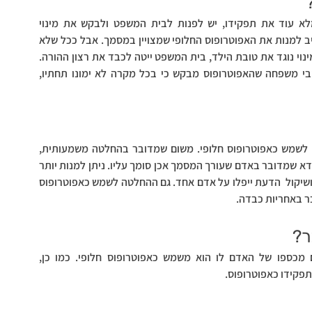
כאשר מתרחש אירוע בגללו האפוטרופוס אינו מסוגל למלא עוד את תפקידו, יש לפנות לבית המשפט ולבקש את מינוי 
האפוטרופוס החלופי. חשוב לדעת שבית המשפט אינו מחוייב למנות את האפוטרופוס החלופי שמצויין במסמך. אבל ככל שלא 
תהיה עילה משמעותית לסירוב ובית המשפט לא סבור שהמינוי נוגד את טובת הילד, בית המשפט ייטה לכבד את רצון ההורה. 
שימו לב שבמסגרת מסמך הבעת רצון, ניתן לציין גם קרובי משפחה שהאפוטרופוס מבקש כי בכל מקרה לא ימונו תחתיו, 
על האפוטרופוס החלופי להיות אדם מעל גיל 18, שהסכים לשמש כאפוטרופוס חלופי. משום שמדובר בהחלטה משמעותית, 
צריך להפעיל שיקול דעת בבחירת האפוטרופוס החלופי ולוודא שמדובר באדם שעורך המסמך אכן סומך עליו. ניתן למנות יותר 
מאדם אחד כאפוטרופוס חלופי, כך שלא כל כובד האחריות ושיקול  הדעת ייפלו על אדם אחד. גם ההחלטה לשמש כאפוטרופוס 
ר באחריות כבדה.
ר?
בית המשפט רשאי לקבוע שכר לאפוטרופוס אשר ישולם מכספו של האדם לו הוא משמש כאפוטרופוס חלופי. כמו כן, 
פקידו כאפוטרופוס.